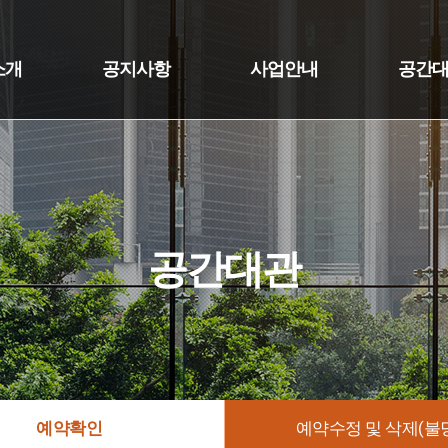
소개
공지사항
사업안내
공간
공간대관
예약확인
예약수정 및 삭제(불