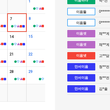
이음하나
박*건
1
0*****
이음둘
8
7
0*****
이음둘
이음셋
채**계
15
14
이음셋
채**계
21
22
이음넷
고**담
안서이음
청**전
28
29
안서이음
청**전
안서이음
김*울