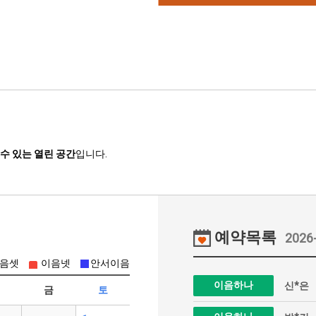
수 있는 열린 공간
입니다.
예약목록
2026
음셋
이음넷
안서이음
이음하나
신*은
금
토