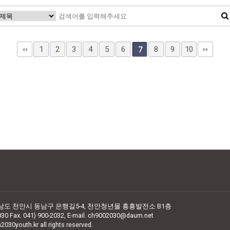
1
2
3
4
5
6
8
9
10
7
청남도 천안시 동남구 은행길5-4,
천안청년몰 흥흥발전소 B1층
030 Fax. 041) 900-2032,
E-mail. ch9002030@daum.net
2030youth.kr all rights reserved.