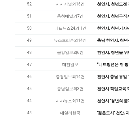
52
시사저널외16건
천안시, 청년도전 
51
충청매일외7건
천안시, 청년구직
50
디트뉴스24외 1건
천안시, 청년기자단
49
뉴스프리존외14건
충남 천안시, 청년
48
금강일보외6건
천안시, 청년을 
47
대전일보
"니트청년은 취·창
46
충청일보외14건
천안시 충남 유일
45
충남일보외3건
천안시 직업교육 
44
시샤뉴스외11건
천안시 ‘청년의 
43
데일리한국
'젊은도시' 천안,