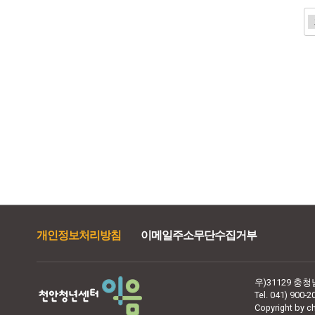
음
맨끝
개인정보처리방침
이메일주소무단수집거부
우)31129 충
Tel. 041) 900-2
Copyright by ch