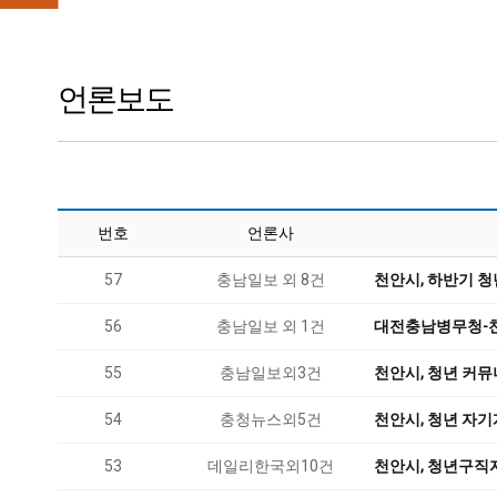
언론보도
번호
언론사
57
충남일보 외 8건
천안시, 하반기 
56
충남일보 외 1건
대전충남병무청-천
55
충남일보외3건
천안시, 청년 커뮤
54
충청뉴스외5건
천안시, 청년 자기
53
데일리한국외10건
천안시, 청년구직자