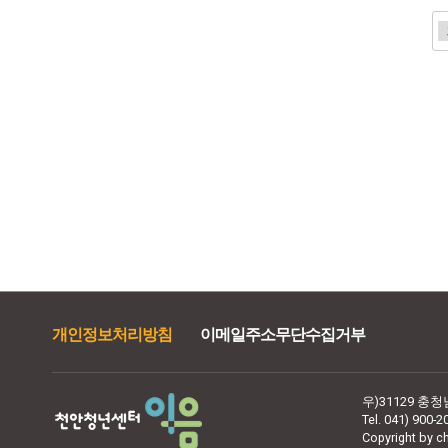
음
맨끝
개인정보처리방침
이메일주소무단수집거부
우)31129 충
Tel. 041) 900-2
Copyright by ch