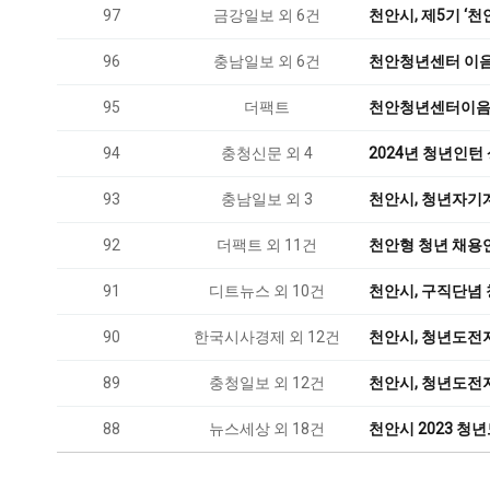
97
금강일보 외 6건
천안시, 제5기 ‘
96
충남일보 외 6건
천안청년센터 이음
95
더팩트
천안청년센터이음
94
충청신문 외 4
2024년 청년인턴
93
충남일보 외 3
천안시, 청년자기
92
더팩트 외 11건
천안형 청년 채용연
91
디트뉴스 외 10건
천안시, 구직단념 
90
한국시사경제 외 12건
천안시, 청년도전
89
충청일보 외 12건
천안시, 청년도전
88
뉴스세상 외 18건
천안시 2023 청년