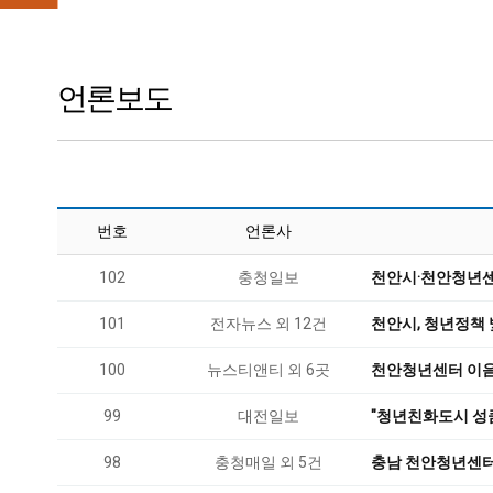
언론보도
번호
언론사
102
충청일보
천안시·천안청년센터
101
전자뉴스 외 12건
천안시, 청년정책 
100
뉴스티앤티 외 6곳
천안청년센터 이음,
99
대전일보
"청년친화도시 성큼
98
충청매일 외 5건
충남 천안청년센터