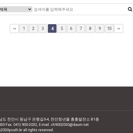
1
2
3
5
6
7
8
9
10
4
청남도 천안시 동남구 은행길5-4,
천안청년몰 흥흥발전소 B1층
030 Fax. 041) 900-2032,
E-mail. ch9002030@daum.net
2030youth.kr all rights reserved.