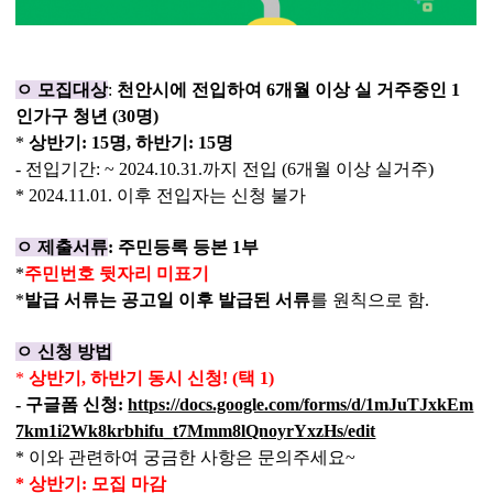
ㅇ
모집대상
:
천안시에 전입하여
6
개월 이상 실 거주중인
1
인가구 청년
(30
명
)
*
상반기
: 15
명
,
하반기
: 15
명
-
전입기간
: ~ 2024.10.31.
까지 전입
(6
개월 이상 실거주
)
* 2024.11.01.
이후 전입자는 신청 불가
ㅇ
제출서류
:
주민등록 등본
1
부
*
주민번호 뒷자리 미표기
*
발급 서류는 공고일 이후 발급된 서류
를 원칙으로 함
.
ㅇ
신청 방법
*
상반기
,
하반기 동시 신청
! (
택
1)
-
구글폼 신청
:
https://docs.google.com/forms/d/1mJuTJxkEm
7km1i2Wk8krbhifu_t7Mmm8lQnoyrYxzHs/edit
*
이와 관련하여 궁금한 사항은 문의주세요
~
* 상반기: 모집 마감