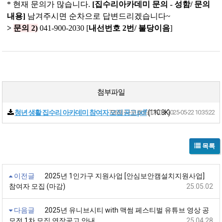
*
현재 문의가 많습니다
.
[
집수리아카데미 문의
-
성함
/
문의
내용
]
남겨주시면 순차으로 답변드리겠습니다
~
>
문의
2)
041-900-2030 [
내선번호
2
번
/
불당이음
]
첨부파일
청년 생활 집수리 아카데미 참여자 모집 공고.pdf
726회 다운로드 | DATE : 2025-05-22 10:35:22
(110.8K)
목록
이전글
2025년 1인가구 지원사업 [안심보안캠설치지원사업]
참여자 모집 (마감)
25.05.02
다음글
2025년 유니브시티 with 맥썸 페스티벌 유튜브 영상 공
모전 1차 모집 연장공고 안내
25.04.28