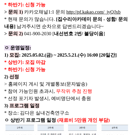
* 하반기: 신청 가능
>
문의
1)
카카오채널
1:1
문의
http://pf.kakao.com/_jyQJxb
*
현재 문의가 많습니다
.
[
집수리아카데미 문의
-
성함
/
문의
내용
]
남겨주시면 순차으로 답변드리겠습니다
~
>
문의
2)
041-900-2030 [
내선번호
2
번
/
불당이음
]
ㅇ
운영일정
:
1)
모집
: 2025.05.02.(
금
) ~ 2025.5.21.(
수
) 16:00 [20
일간
]
* 상반기: 모집 마감
* 하반기: 신청 가능
2)
선정
>
홈페이지 게시 및 개별통보
(
문자발송
)
*
참여 가능인원 초과시
,
무작위 추첨 진행
*
선정 포기자 발생시
,
예비명단에서 충원
3)
프로그램 일정
*
장소
:
김다은 실내건축연구소
ㅇ
상반기 프로그램 일정
(
재료비
5
만원 개인 부담
)