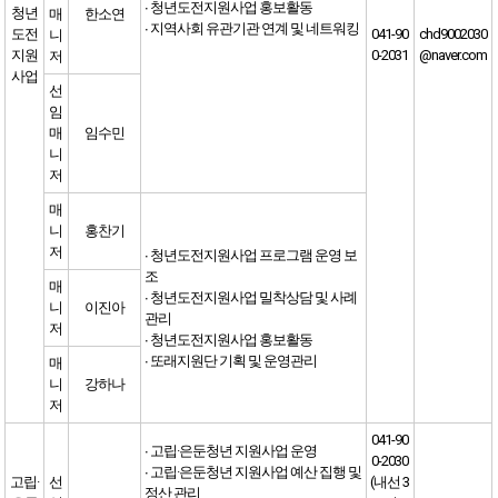
∙ 청년도전지원사업 홍보활동
청년
매
한소연
∙ 지역사회 유관기관 연계 및 네트워킹
도전
041-90
chd9002030
니
지원
0-2031
@naver.com
저
사업
선
임
매
임수민
니
저
매
니
홍찬기
저
∙ 청년도전지원사업 프로그램 운영 보
조
매
∙ 청년도전지원사업 밀착상담 및 사례
니
이진아
관리
저
∙ 청년도전지원사업 홍보활동
∙ 또래지원단 기획 및 운영관리
매
니
강하나
저
041-90
∙ 고립·은둔청년 지원사업 운영
0-2030
∙ 고립·은둔청년 지원사업 예산 집행 및
고립·
선
(내선 3
정산 관리