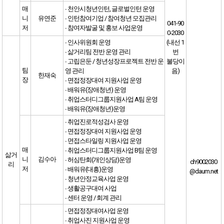
매
∙ 천안시청년인턴, 글로벌인턴 운영
니
유연준
∙ 인턴참여기업 / 참여청년 모집관리
041-90
저
∙ 참여자발굴 및 홍보 사업운영
0-2030
∙ 인사위원회 운영
(내선 1
∙ 삶거리팀 전반 운영 관리
번
∙ 고립은둔 / 청년성장프로젝트 전반 운
불당이
팀
영 관리
음)
한재숙
장
∙ 면접정장대여 지원사업 운영
∙ 배워유(장애청년) 운영
∙ 취업스터디그룹지원사업 A팀 운영
∙ 배워유(장애청년)운영
∙ 취업진로적성검사 운영
∙ 면접정장대여 지원사업 운영
∙ 면접스타일링 지원사업 운영
매
∙ 취업스터디그룹지원사업 B팀 운영
삶거
니
김수아
∙ 허심탄회(개인상담)운영
ch9002030
리
저
∙ 배워유(대흥)운영
@daum.net
∙ 청년안정교육사업 운영
∙ 생활공구대여 사업
∙ 센터 운영 / 회계 관리
∙ 면접정장대여사업 운영
∙ 취업사진 지원사업 운영