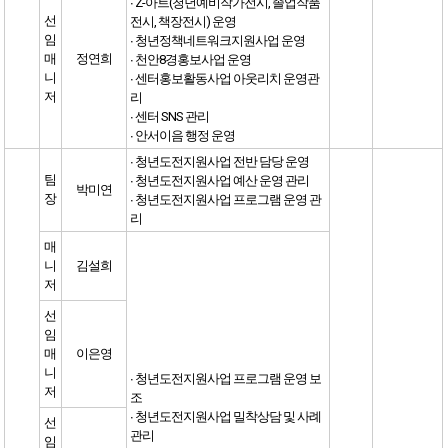
∙ Z-아트(청년예비작가전시, 졸업작품
선
전시, 책장전시) 운영
임
∙ 청년정책네트워크지원사업 운영
매
정연희
∙ 천안8경홍보사업 운영
니
∙ 센터홍보활동사업 아웃리치 운영관
저
리
∙ 센터 SNS 관리
∙ 안서이음 행정 운영
∙ 청년도전지원사업 전반 담당 운영
팀
∙ 청년도전지원사업 예산 운영 관리
박미연
장
∙ 청년도전지원사업 프로그램 운영 관
리
매
니
김설희
저
선
임
매
이은영
니
∙ 청년도전지원사업 프로그램 운영 보
저
조
∙ 청년도전지원사업 밀착상담 및 사례
선
관리
임