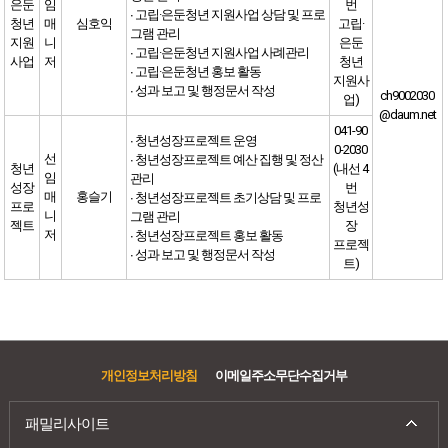
은둔
임
번
∙ 고립·은둔청년 지원사업 상담 및 프로
청년
매
심호익
고립·
그램 관리
지원
니
은둔
∙ 고립·은둔청년 지원사업 사례관리
사업
저
청년
∙ 고립·은둔청년 홍보 활동
지원사
∙ 성과 보고 및 행정문서 작성
ch9002030
업)
@daum.net
041-90
∙ 청년성장프로젝트 운영
0-2030
선
∙ 청년성장프로젝트 예산 집행 및 정산
청년
(내선 4
임
관리
성장
번
매
홍슬기
∙ 청년성장프로젝트 초기상담 및 프로
프로
청년성
니
그램 관리
젝트
장
저
∙ 청년성장프로젝트 홍보 활동
프로젝
∙ 성과 보고 및 행정문서 작성
트)
개인정보처리방침
이메일주소무단수집거부
패밀리사이트