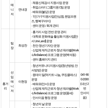
∙ 채용신체검사 지원사업 운영
매
∙ 취업스터디그룹지원 C팀 운영
니
연내경
∙ 배워유(불당) 운영
저
∙ 1인가구지원사업(안심캠, 렌덤프렌
즈, 행복꾸러미)
∙ 센터 운영 / 회계 관리
∙ 흥거리 사업 전반 운영 관리
∙ 대학로 문화예술 활성화 지원사업[안
서 Uni-Land] 운영
팀
최성찬
∙ 천안 청년기자단 운영
장
∙ 산업체 재직근로자 청년 워라밸(Work
-Life Balance) 프로그램 운영(백석동)
∙ 센터 홈페이지 관리
∙ 청년커뮤니티지원사업(청년방방, 안
서방방) 운영
선
041-90
∙ 원데이 밀(먹키트 나눔, 쿠킹클래스)
임
0-2030
운영
매
이현정
흥거
(내선 2
∙ 배워유(안서) 운영
니
리
번
∙ 산업체 재직근로자 청년 워라밸(Work
저
안서이
-Life Balance) 프로그램 운영(풍세)
음)
∙ 안서이음 행정 운영
∙ 청년의 날 운영