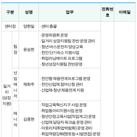
전화번
구분
성명
업무
이메일
호
센터장
양현일
∙ 센터 총괄
∙ 운영위원회 운영
∙ 일거리 성장지원팀 전반 운영 관리
팀
∙ 청년 버스운전자 양성교육
윤승헌
장
∙ 천안 단기숙소 지원사업
∙ 취업러닝메이트 프로그램
∙ 청년성장지원팀 전반운영
선
임
∙ 천안형 채용연계프로그램 운영
매
채희주
∙ 천안산업체 참여신청 관리
일거
니
∙ 산업체-청년 채용연계 지원
리
저
(성장
지원)
∙ 직업교육혁신지구 사업 운영
∙ 취업동아리지원사업 운영
매
∙ 청년안정교육사업(직업계고) 운영
니
김종현
∙ 산업체 담당자 워크숍 운영 관리
저
∙ 아웃리치(취업박람회) 운영 관리
∙ 취업역량강화(멘토링-시범면접) 운영