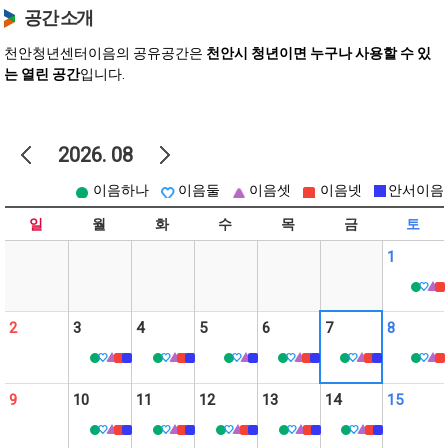
공간 소개
천안청년센터이음의 공유공간은
천안시 청년이면 누구나 사용할 수 있
는 열린 공간
입니다.
2026.
08
이음하나
이음둘
이음셋
이음넷
안서이음
일
월
화
수
목
금
토
1
2
3
4
5
6
7
8
9
10
11
12
13
14
15