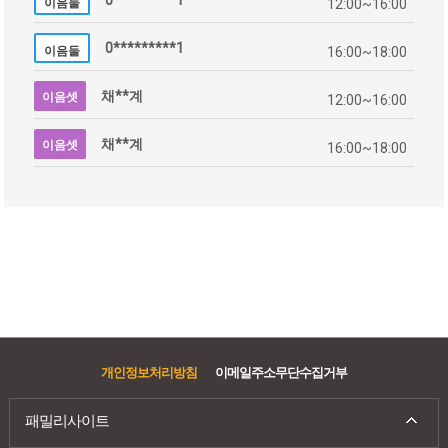
0*********1
이음둘
12:00~16:00
0*********1
이음둘
16:00~18:00
채**계
이음셋
12:00~16:00
채**계
이음셋
16:00~18:00
고**담
이음넷
13:00~17:00
청**전
안서이음
10:00~14:00
청**전
안서이음
14:00~18:00
김*울
안서이음
18:00~20:30
개인정보처리방침
이메일주소무단수집거부
패밀리사이트