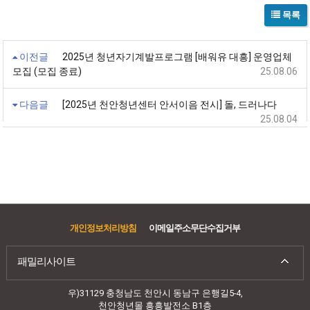
목록
이전글
2025년 청년자기계발프로그램 [배워유 대흥] 운영업체
모집 (모집 종료)
25.08.06
다음글
[2025년 천안청년센터 안서이음 전시] 돌, 드러나다
25.08.04
개인정보처리방침
이메일주소무단수집거부
패밀리사이트
우)31129 충청남도 천안시 동남구 은행길5-4,
천안청년몰 흥흥발전소 B1층