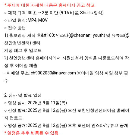
*
주제에 대한 자세한 내용은 홈페이지 공고 참고
: 30
~ 2
(9:16
, Shorts
)
○
제작 규격
초
분 미만
비율
형식
: MP4, MOV
○
파일 형식
○
접수 방법
1)
&#160;
(@cheonan_youth)
(@
홍보영상 제작 후
인스타
및 유튜브
)
천안청년센터
센터
계정 태그 후 업로드
2)
천안청년센터 홈페이지에서 지원신청서 양식을 다운로드하여 작
성 후 이메일 제출
-
: ch9002030@naver.com
이메일 주소
※
이메일 영상 파일 첨부 필
수
2.
심사 및 발표 일정
: 2025
9
11
(
)
○
영상 심사
년
월
일
목
: 2025
9
12
(
)
○
선정 발표
년
월
일
금
오전
※
천안청년센터이음 홈페이
지 업로드
: 2025
9
12
(
)
/
○
영상 공개
년
월
일
금
오후
※
센터 인스타
유튜브 공개
*
.
일정은 추후 변동될 수 있음