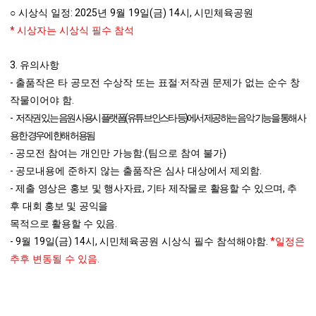
: 2025
9
19
(
) 14
,
○
시상식 일정
년
월
일
금
시
시민체육공원
*
시상자는 시상식 필수 참석
3.
유의사항
-
·
출품작은 타 공모전 수상작 또는 표절
저작권 문제가 없는 순수 창
.
작물이어야 함
-
(
)
저작권 있는 음원 사용시 플랫폼
유튜브
인스타 등
에서 제공하는 음악 기능을 통해 사
용한 경우에 한해 허용됨
-
.(
)
공모전 참여는 개인만 가능함
팀으로 참여 불가
-
.
공모내용에 준하지 않는 출품작은 심사 대상에서 제외함
-
,
,
제출 영상은 홍보 및 행사자료
기타 제작물로 활용할 수 있으며
추
후 대회 홍보 및 공익을
.
목적으로 활용할 수 있음
- 9
19
(
) 14
,
.
*
월
일
금
시
시민체육공원 시상식 필수 참석해야함
일정은
.
추후 변동될 수 있음