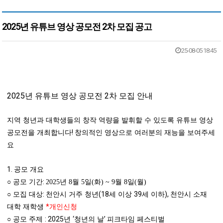
2025년 유튜브 영상 공모전 2차 모집 공고
본문
25-08-05 18:45
2025
2
년 유튜브 영상 공모전
차 모집 안내
지역 청년과 대학생들의 창작 역량을 발휘할 수 있도록 유튜브 영상
!
공모전을 개최합니다
창의적인 영상으로 여러분의 재능을 보여주세
요
1.
공모 개요
:
○
공모 기간
2025
년
8
월
5
일
(
화
) ~ 9
월
8
일
(
월
)
:
(18
39
),
○
모집 대상
천안시 거주 청년
세 이상
세 이하
천안시 소재
*
대학 재학생
개인신청
: 2025
‘
’
○
공모 주제
년
청년의 날
피크타임 페스티벌