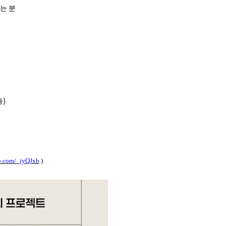
되는 분
층)
ao.com/_jyQJxb
)