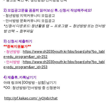
- 공고문 확인 후, 청년방방/안서방방 선택
2) 모집공고문을 꼼꼼히 읽어보신 후, 신청서 작성해주세요!
- 청년방방 지역커뮤니티 모집공고
- 안서방방 문화커뮤니티 모집공고
*신청서 다운로드: 청년활동 탭 → 프로그램
→ 청년방방 또는 안서방
방 선택
→ 첨부파일
3) 신청서 제출하기
**중복지원불가**
-
청년방방
:
https://www.ch2030youth.kr/bbs/board.php?bo_tabl
e=edu_program&wr_id=252
-
안서방방
:
https://www.ch2030youth.kr/bbs/board.php?bo_tabl
e=edu_program&wr_id=253
4) 제출후, 카톡남기기
아래 링크에 [OO방방 - 성함] 남기기
*OO : 청년방방/안서방방 중 신청분야
http://pf.kakao.com/_jyQJxb/chat