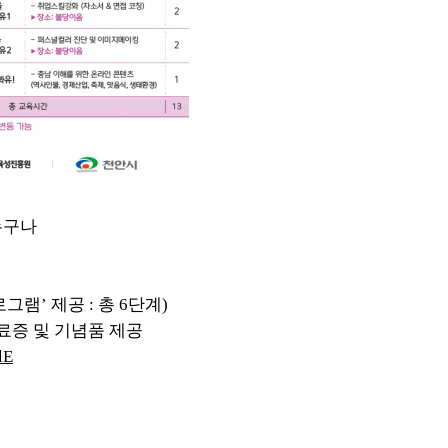
누구나
로그램
’
제공
:
총
6
단계
)
료증 및 기념품 제공
lE