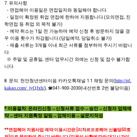
7. 유의사항
- 면접헤어 이용일은 면접일자와 동일해야 합니다.
- 일정이 확정된 취업 면접에 한하여 지원합니다.(모의면접, 진
학면접 등 취업 외 목적 불가)
- 예약 취소는 1일 전 가능하며 예약 신청 후 방문하지 않을 경
우 이용 횟수가 차감됩니다.(당일예약, 당일취소 불가)
- 제출 서류는 3개월 이내 최근 서류를 첨부하여 주시기 바랍니
다.
※ 주말 및 공휴일, 센터 업무시간 외에는 신청 및 접수 불가합
니다.
8. 문의: 천안청년센터이음 카카오톡채널 1:1 채팅 문의(
http://pf.
kakao.com/_jyQJxb/
, ☎041-900-2030(내선번호 2번 불당이음)
)
* 이용절차: 온라인신청→신청서류 접수→승인→신청자 업체예
약→센터 지원확정 알림→업체이용→설문지작성
**면접헤어 지원사업 예약 이용시간은 [리챠르프로헤어 신불당50호
점]으로 문의하여 주시기 바랍니다.(미용실 상황에 따라 대기시간이